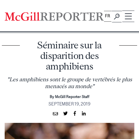
Skip
to
FR
content
Séminaire sur la
disparition des
amphibiens
"Les amphibiens sont le groupe de vertébrés le plus
menacés au monde"
By McGill Reporter Staff
SEPTEMBER 19, 2019