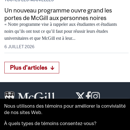
Un nouveau programme ouvre grand les
portes de McGill aux personnes noires
« Notre programme vise à rappeler aux étudiantes et étudiants
noirs qu’ils ont tout ce qu’il faut pour réussir leurs études
universitaires et que McGill est à leur...
6 JUILLET 2026
Plus d'articles
Nous utilisons des témoins pour améliorer la convivialité
Le
McGill Reporter
est le journal de référence de
de nos sites Web.
l’
Université McGill
.
À quels types de témoins consentez-vous?
À propos du
McGill Reporter