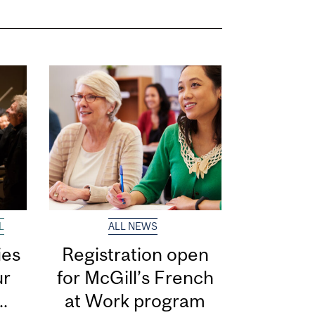
L
ALL NEWS
ies
Registration open
ur
for McGill’s French
.
at Work program