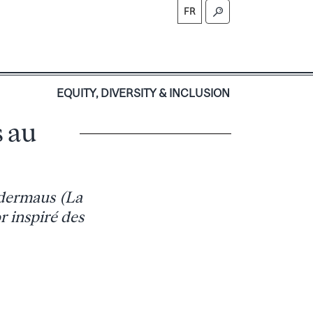
FR
S
EQUITY, DIVERSITY & INCLUSION
s au
edermaus (La
r inspiré des