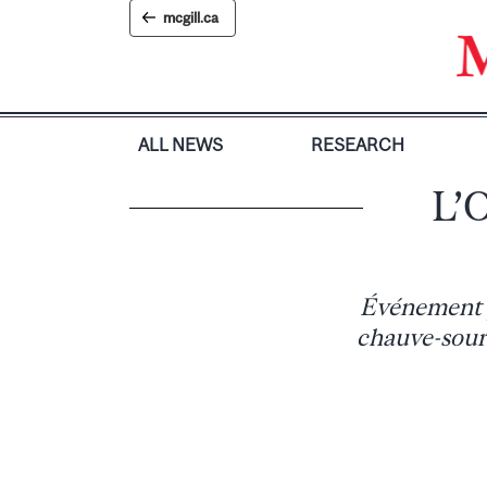
Skip
mcgill.ca
to
content
ALL NEWS
RESEARCH
L’O
Événement p
chauve-souri