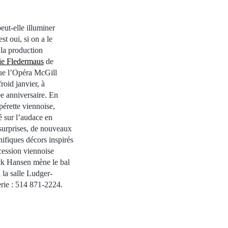
ut-elle illuminer
st oui, si on a le
 la production
ie Fledermaus
de
que l’Opéra McGill
roid janvier, à
e anniversaire. En
pérette viennoise,
 sur l’audace en
-surprises, de nouveaux
ifiques décors inspirés
écession viennoise
ck Hansen mène le bal
 la salle Ludger-
rie : 514 871-2224.