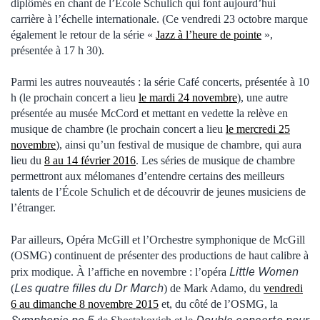
diplômés en chant de l’École Schulich qui font aujourd’hui
carrière à l’échelle internationale. (Ce vendredi 23 octobre marque
également le retour de la série «
Jazz à l’heure de pointe
»,
présentée à 17 h 30).
Parmi les autres nouveautés : la série Café concerts, présentée à 10
h (le prochain concert a lieu
le mardi 24 novembre
), une autre
présentée au musée McCord et mettant en vedette la relève en
musique de chambre (le prochain concert a lieu
le mercredi 25
novembre
), ainsi qu’un festival de musique de chambre, qui aura
lieu du
8 au 14 février 2016
. Les séries de musique de chambre
permettront aux mélomanes d’entendre certains des meilleurs
talents de l’École Schulich et de découvrir de jeunes musiciens de
l’étranger.
Par ailleurs, Opéra McGill et l’Orchestre symphonique de McGill
(OSMG) continuent de présenter des productions de haut calibre à
Little Women
prix modique. À l’affiche en novembre : l’opéra
Les quatre filles du Dr March
(
) de Mark Adamo, du
vendredi
6 au dimanche 8 novembre 2015
et, du côté de l’OSMG, la
Symphonie no 5
Double concerto pour