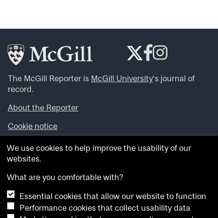
The McGill Reporter is
McGill University
‘s journal of
record.
About the Reporter
Cookie notice
Looking for more news, videos and expert opinions? Try
We use cookies to help improve the usability of our
the
McGill Newsroom
.
websites.
Looking for our archives? Visit the
McGill Reporter
archives
.
What are you comfortable with?
Essential cookies that allow our website to function
Want to contribute an item to what’snew@mcgill?
Performance cookies that collect usability data
Submit your item through our online form
.