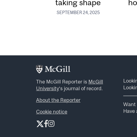
taking shape
ho
SEPTEMBER 24, 2025
Looki
The McGill Reporter is
McGill
Lookin
University
‘s journal of record.
About the Reporter
Want 
Have a
Cookie notice