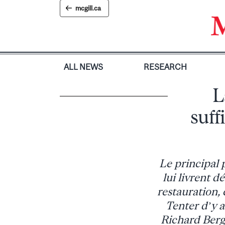
Skip
mcgill.ca
to
content
ALL NEWS
RESEARCH
L
suff
Le principal 
lui livrent d
restauration,
Tenter d’y a
Richard Berg