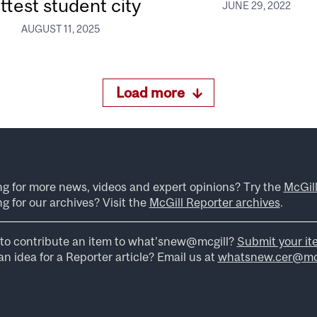
ttest student city
JUNE 29, 2022
AUGUST 11, 2025
Load more
ng for more news, videos and expert opinions? Try the
McGil
g for our archives? Visit the
McGill Reporter archives
.
to contribute an item to what’snew@mcgill?
Submit your it
n idea for a Reporter article? Email us at
whatsnew.cer@mcg