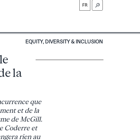
FR
S
EQUITY, DIVERSITY & INCLUSION
le
de la
oncurrence que
ement et de la
sme de McGill.
re Coderre et
ngera rien au