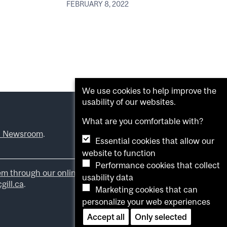
FEBRUARY 8, 2022
We use cookies to help improve the
usability of our websites.
What are you comfortable with?
l Newsroom
.
Essential cookies that allow our
website to function
Performance cookies that collect
em through our online form
.
usability data
ill.ca
.
Marketing cookies that can
personalize your web experiences
Accept all
Only selected