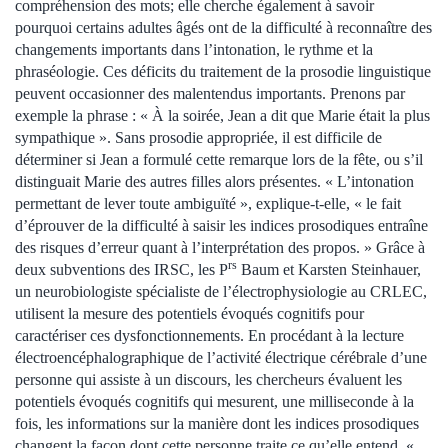
compréhension des mots; elle cherche également à savoir
pourquoi certains adultes âgés ont de la difficulté à reconnaître des
changements importants dans l’intonation, le rythme et la
phraséologie. Ces déficits du traitement de la prosodie linguistique
peuvent occasionner des malentendus importants. Prenons par
exemple la phrase : « À la soirée, Jean a dit que Marie était la plus
sympathique ». Sans prosodie appropriée, il est difficile de
déterminer si Jean a formulé cette remarque lors de la fête, ou s’il
distinguait Marie des autres filles alors présentes. « L’intonation
permettant de lever toute ambiguïté », explique-t-elle, « le fait
d’éprouver de la difficulté à saisir les indices prosodiques entraîne
des risques d’erreur quant à l’interprétation des propos. » Grâce à
rs
deux subventions des IRSC, les P
Baum et Karsten Steinhauer,
un neurobiologiste spécialiste de l’électrophysiologie au CRLEC,
utilisent la mesure des potentiels évoqués cognitifs pour
caractériser ces dysfonctionnements. En procédant à la lecture
électroencéphalographique de l’activité électrique cérébrale d’une
personne qui assiste à un discours, les chercheurs évaluent les
potentiels évoqués cognitifs qui mesurent, une milliseconde à la
fois, les informations sur la manière dont les indices prosodiques
changent la façon dont cette personne traite ce qu’elle entend. «