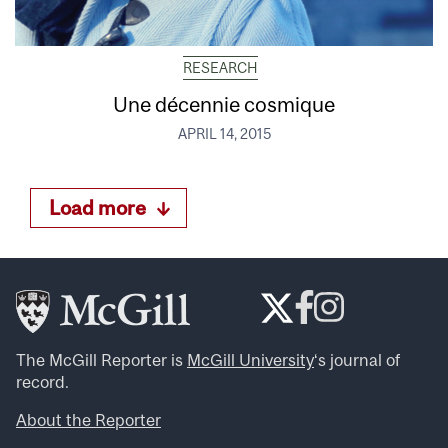
RESEARCH
Une décennie cosmique
APRIL 14, 2015
Load more
The McGill Reporter is
McGill University
‘s journal of
record.
About the Reporter