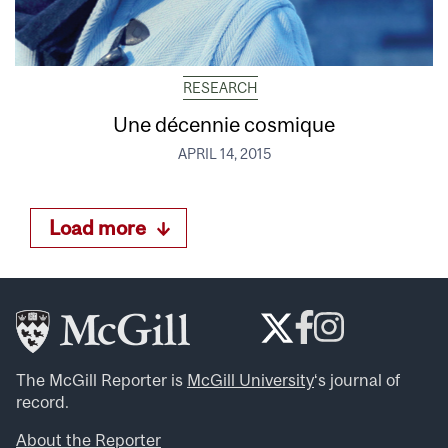
RESEARCH
Une décennie cosmique
APRIL 14, 2015
Load more
The McGill Reporter is
McGill University
‘s journal of
record.
About the Reporter