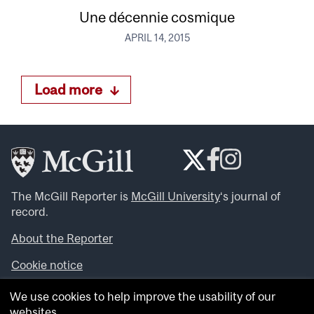
Une décennie cosmique
APRIL 14, 2015
Load more
The McGill Reporter is
McGill University
‘s journal of
record.
About the Reporter
Cookie notice
Looking for more news, videos and expert opinions? Try
We use cookies to help improve the usability of our
the
McGill Newsroom
.
websites.