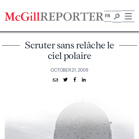
Skip
to
FR
content
Scruter sans relâche le
ciel polaire
OCTOBER 21, 2009