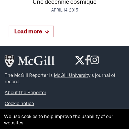
Une décennie cosmique
APRIL 14, 2015
Load more
The McGill Reporter is
McGill University
‘s journal of
record.
About the Reporter
Cookie notice
Looking for more news, videos and expert opinions? Try
We use cookies to help improve the usability of our
the
McGill Newsroom
.
websites.
Looking for our archives? Visit the
McGill Reporter