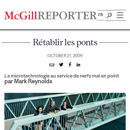
Skip
to
FR
content
Rétablir les ponts
OCTOBER 21, 2009
La microtechnologie au service de nerfs mal en point
par Mark Reynolds