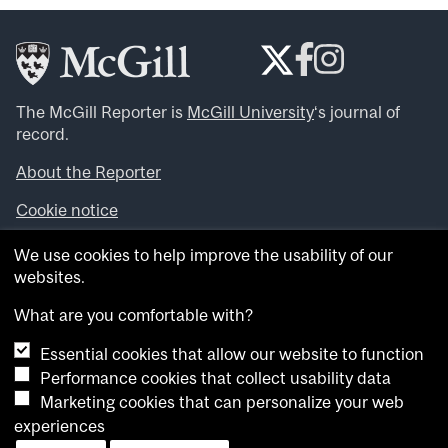
The McGill Reporter is
McGill University
‘s journal of
record.
About the Reporter
Cookie notice
Looking for more news, videos and expert opinions? Try
We use cookies to help improve the usability of our
the
McGill Newsroom
.
websites.
Looking for our archives? Visit the
McGill Reporter
archives
.
What are you comfortable with?
Essential cookies that allow our website to function
Want to contribute an item to what’snew@mcgill?
Performance cookies that collect usability data
Submit your item through our online form
.
Marketing cookies that can personalize your web
Have an idea for a Reporter article? Email us at
experiences
whatsnew.cer@mcgill.ca
.