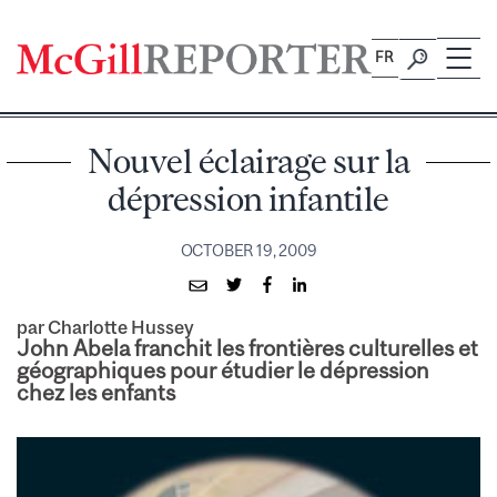
Skip
to
FR
content
Nouvel éclairage sur la
dépression infantile
OCTOBER 19, 2009
par Charlotte Hussey
John Abela franchit les frontières culturelles et
géographiques pour étudier le dépression
chez les enfants