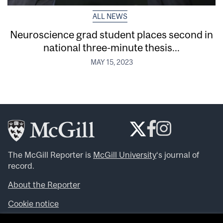
ALL NEWS
Neuroscience grad student places second in
national three-minute thesis...
MAY 15, 2023
The McGill Reporter is
McGill University
‘s journal of
record.
About the Reporter
Cookie notice
Looking for more news, videos and expert opinions? Try