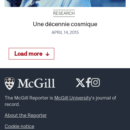
RESEARCH
Une décennie cosmique
APRIL 14, 2015
Load more
The McGill Reporter is
McGill University
‘s journal of
record.
About the Reporter
Cookie notice