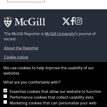
The McGill Reporter is
McGill University
‘s journal of
record.
About the Reporter
Cookie notice
Looking for more news, videos and expert opinions? Try
We use cookies to help improve the usability of our
the
McGill Newsroom
.
websites.
Looking for our archives? Visit the
McGill Reporter
archives
.
What are you comfortable with?
Essential cookies that allow our website to function
Want to contribute an item to what’snew@mcgill?
Performance cookies that collect usability data
Submit your item through our online form
.
Marketing cookies that can personalize your web
Have an idea for a Reporter article? Email us at