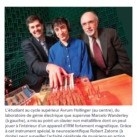
L'étudiant au cycle supérieur Avrum Hollinger (au centre), du
laboratoire de génie électrique que supervise Marcelo Wanderley
(à gauche), a mis au point un clavier non métallifère dont on peut
jouer à l'intérieur d'un appareil d'IRM fortement magnétique. Grâce
à cet instrument spécial, le neuroscientifique Robert Zatorre (à
droite) peut surveiller l'activité cérébrale de musiciens en action.