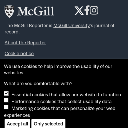
The McGill Reporter is
McGill University
‘s journal of
record.
About the Reporter
Cookie notice
Looking for more news, videos and expert opinions? Try
We use cookies to help improve the usability of our
the
McGill Newsroom
.
websites.
Looking for our archives? Visit the
McGill Reporter
archives
.
What are you comfortable with?
Essential cookies that allow our website to function
Want to contribute an item to what’snew@mcgill?
Performance cookies that collect usability data
Submit your item through our online form
.
Marketing cookies that can personalize your web
Have an idea for a Reporter article? Email us at
experiences
whatsnew.cer@mcgill.ca
.
Accept all
Only selected