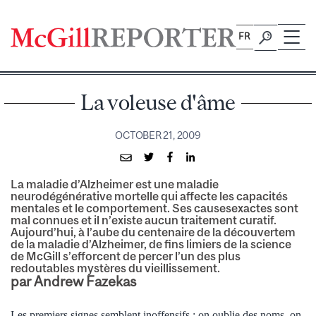
Skip
to
FR
content
La voleuse d'âme
OCTOBER 21, 2009
La maladie d’Alzheimer est une maladie
neurodégénérative mortelle qui affecte les capacités
mentales et le comportement. Ses causesexactes sont
mal connues et il n’existe aucun traitement curatif.
Aujourd’hui, à l’aube du centenaire de la découvertem
de la maladie d’Alzheimer, de fins limiers de la science
de McGill s’efforcent de percer l’un des plus
redoutables mystères du vieillissement.
par Andrew Fazekas
Les premiers signes semblent inoffensifs : on oublie des noms, on