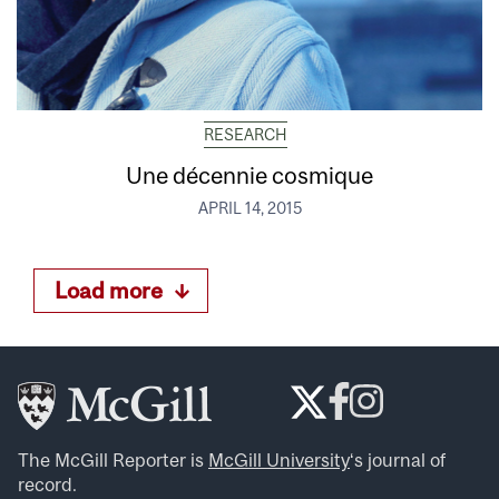
RESEARCH
Une décennie cosmique
APRIL 14, 2015
Load more
The McGill Reporter is
McGill University
‘s journal of
record.