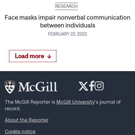
RESEARCH
Face masks impair nonverbal communication
between individuals
FEBRUARY 22, 2022
Load more
The McGill Reporter is
McGill University
‘s journal of
record.
About the Reporter
Cookie notice