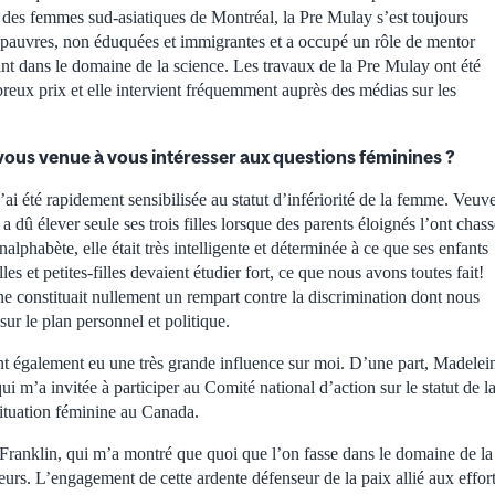
es femmes sud-asiatiques de Montréal, la Pre Mulay s’est toujours
pauvres, non éduquées et immigrantes et a occupé un rôle de mentor
nt dans le domaine de la science. Les travaux de la Pre Mulay ont été
eux prix et elle intervient fréquemment auprès des médias sur les
us venue à vous intéresser aux questions féminines ?
’ai été rapidement sensibilisée au statut d’infériorité de la femme. Veuv
 dû élever seule ses trois filles lorsque des parents éloignés l’ont chas
alphabète, elle était très intelligente et déterminée à ce que ses enfants
lles et petites-filles devaient étudier fort, ce que nous avons toutes fait!
ne constituait nullement un rempart contre la discrimination dont nous
sur le plan personnel et politique.
 également eu une très grande influence sur moi. D’une part, Madeleine
ui m’a invitée à participer au Comité national d’action sur le statut de 
situation féminine au Canada.
 Franklin, qui m’a montré que quoi que l’on fasse dans le domaine de la sc
leurs. L’engagement de cette ardente défenseur de la paix allié aux effor