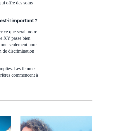
ui offre des soins
st-il important ?
r ce que serait notre
me XY passe bien
e non seulement pour
n de discrimination
complies. Les femmes
arrières commencent à