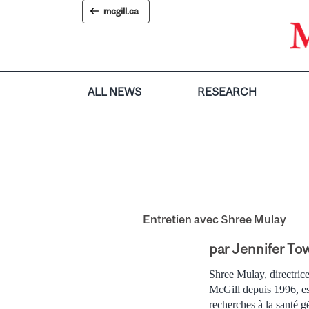
Skip
mcgill.ca
to
content
ALL NEWS
RESEARCH
Entretien avec Shree Mulay
par Jennifer Tow
Shree Mulay, directric
McGill depuis 1996, est
recherches à la santé 