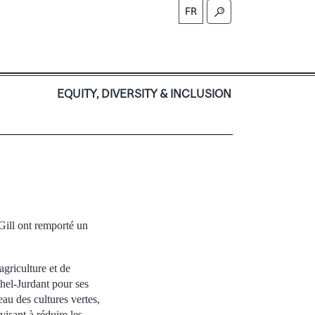
FR
S
EQUITY, DIVERSITY & INCLUSION
Gill ont remporté un
agriculture et de
hel-Jurdant pour ses
au des cultures vertes,
visant à réduire les