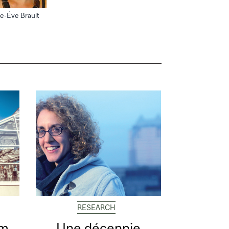
e-Éve Brault
RESEARCH
im
Une décennie