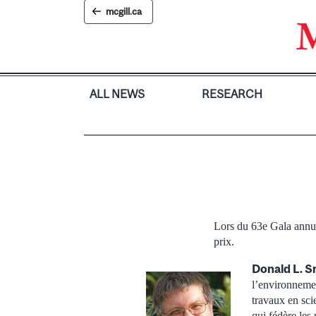
Skip
mcgill.ca
to
content
ALL NEWS
RESEARCH
Lors du 63e Gala annue
prix.
Donald L. S
l’environnemen
travaux en sci
qui fédère les