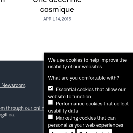
cosmique
APRIL 14, 2015
We use cookies to help improve the
usability of our websites.
What are you comfortable with?
l Newsroom
.
Essential cookies that allow our
website to function
Performance cookies that collect
em through our online form
.
usability data
ill.ca
.
Marketing cookies that can
personalize your web experiences