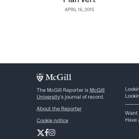
APRIL 16, 2015
Looki
The McGill Reporter is
McGill
Lookin
University
‘s journal of record.
About the Reporter
Want 
Have a
Cookie notice