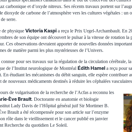
az carbonique et d’oxyde nitreux. Ses récents travaux portent sur l’aug
de dioxyde de carbone de l’atmosphère vers les cultures végétales : un ou
 de serre.
Victoria Kaspi
e de physique
a reçu le Prix Urgel-Archambault. En 20
embres de son équipe ont découvert le pulsar à la vitesse de rotation la 
our. Ces observations devraient apporter de nouvelles données important
mes de matière parmi les plus mystérieuses de l’Univers.
onnue pour ses travaux sur la régulation de la circulation cérébrale, la
Édith Hamel
que de l’Institut neurologique de Montréal
a reçu pour sa
. En étudiant les mécanismes du débit sanguin, elle espère contribuer a
 de nouveaux médicaments destinés à réduire les céphalées vasculaires
ours de vulgarisation de la recherche de l’Acfas a reconnu les
rie-Ève Brault
. Doctorante en anatomie et biologie
Institut Lady Davis de l’Hôpital général juif Sir Mortimer B.
ve Brault a été récompensée pour son article sur l’enzyme
on rôle dans le vieillissement et le cancer publié en janvier
t Recherche du quotidien Le Soleil.