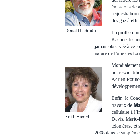
émissions de g
séquestration 
des gaz à effet
Donald L. Smith
La professeur
Kaspi et les m
jamais observée à ce j
nature de l’une des for
Mondialement c
neuroscientifi
Adrien-Pouliot
développement
Enfin, le Conc
Ma
travaux de
cellulaire à l’
Édith Hamel
Davis, Marie-È
télomérase et s
2008 dans le supplémen