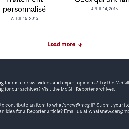
personnalisé
APRIL 14, 2015
APRIL 16, 2015
Load more
ng for more news, videos and expert opinions? Try the
McGil
g for our archives? Visit the
McGill Reporter archives
.
to contribute an item to what’snew@mcgill?
Submit your it
n idea for a Reporter article? Email us at
whatsnew.cer@mcg