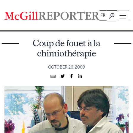
Skip
to
FR
content
Coup de fouet à la
chimiothérapie
OCTOBER 26, 2009