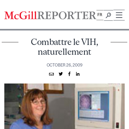
Skip
to
FR
content
Combattre le VIH,
naturellement
OCTOBER 26, 2009