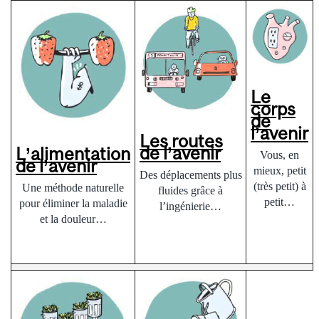
Le
corps
de
l’avenir
Les routes
de l’avenir
L’alimentation
Vous, en
de l’avenir
mieux, petit
Des déplacements plus
(très petit) à
Une méthode naturelle
fluides grâce à
petit…
pour éliminer la maladie
l’ingénierie…
et la douleur…