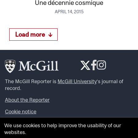
Une décennie cosmique
APRIL 14, 2015
Load more
The McGill Reporter is
McGill University
‘s journal of
record.
About the Reporter
Cookie notice
Looking for more news, videos and expert opinions? Try
We use cookies to help improve the usability of our
the
McGill Newsroom
.
websites.
Looking for our archives? Visit the
McGill Reporter