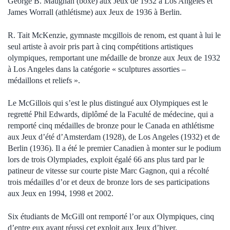
George B. Maughan (boxe) aux Jeux de 1932 à Los Angeles et
James Worrall (athlétisme) aux Jeux de 1936 à Berlin.
R. Tait McKenzie, gymnaste mcgillois de renom, est quant à lui le
seul artiste à avoir pris part à cinq compétitions artistiques
olympiques, remportant une médaille de bronze aux Jeux de 1932
à Los Angeles dans la catégorie « sculptures assorties –
médaillons et reliefs ».
Le McGillois qui s’est le plus distingué aux Olympiques est le
regretté Phil Edwards, diplômé de la Faculté de médecine, qui a
remporté cinq médailles de bronze pour le Canada en athlétisme
aux Jeux d’été d’Amsterdam (1928), de Los Angeles (1932) et de
Berlin (1936). Il a été le premier Canadien à monter sur le podium
lors de trois Olympiades, exploit égalé 66 ans plus tard par le
patineur de vitesse sur courte piste Marc Gagnon, qui a récolté
trois médailles d’or et deux de bronze lors de ses participations
aux Jeux en 1994, 1998 et 2002.
Six étudiants de McGill ont remporté l’or aux Olympiques, cinq
d’entre eux ayant réussi cet exploit aux Jeux d’hiver.