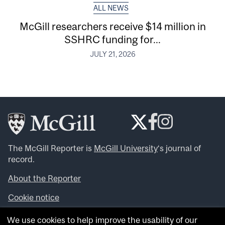
ALL NEWS
McGill researchers receive $14 million in
SSHRC funding for...
JULY 21, 2026
The McGill Reporter is
McGill University
‘s journal of
record.
About the Reporter
Cookie notice
Looking for more news, videos and expert opinions? Try
We use cookies to help improve the usability of our