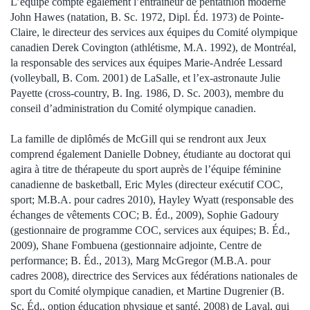
L’équipe compte également l’entraîneur de pentathlon moderne
John Hawes (natation, B. Sc. 1972, Dipl. Éd. 1973) de Pointe-
Claire, le directeur des services aux équipes du Comité olympique
canadien Derek Covington (athlétisme, M.A. 1992), de Montréal,
la responsable des services aux équipes Marie-Andrée Lessard
(volleyball, B. Com. 2001) de LaSalle, et l’ex-astronaute Julie
Payette (cross-country, B. Ing. 1986, D. Sc. 2003), membre du
conseil d’administration du Comité olympique canadien.
La famille de diplômés de McGill qui se rendront aux Jeux
comprend également Danielle Dobney, étudiante au doctorat qui
agira à titre de thérapeute du sport auprès de l’équipe féminine
canadienne de basketball, Eric Myles (directeur exécutif COC,
sport; M.B.A. pour cadres 2010), Hayley Wyatt (responsable des
échanges de vêtements COC; B. Éd., 2009), Sophie Gadoury
(gestionnaire de programme COC, services aux équipes; B. Éd.,
2009), Shane Fombuena (gestionnaire adjointe, Centre de
performance; B. Éd., 2013), Marg McGregor (M.B.A. pour
cadres 2008), directrice des Services aux fédérations nationales de
sport du Comité olympique canadien, et Martine Dugrenier (B.
Sc. Éd., option éducation physique et santé, 2008) de Laval, qui