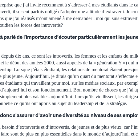
reprise que j’ai invité récemment à s’adresser à mes étudiants dans le 
overti, il se sent parfois obligé d’adopter une attitude d’extraverti. Je cro
iens que j’ai réalisés m’ont amené à me demander : moi qui suis extraver
idien les forces des introvertis?
à parlé de l’importance d’écouter particulièrement les jeu
depuis dix ans, ce sont les introvertis, les femmes et les enfants du mill
t le début des années 2000, aussi appelés de la « génération Y ») qui m
ership. Lorsque j’étais étudiant, les relations de mentorat étaient presq
le plus jeune. Aujourd’hui, je dirais qu’un quart du mentorat s’effectue 
s étudiants qui travaillent pour moi, sur les médias sociaux, par exemp
 d’aujourd’hui et son fonctionnement. Bon nombre de choses que j’ai app
simplement plus valables aujourd’hui. Lorsqu’ils vieillissent, les dirigea
oubelle ce qu’ils ont appris au sujet du leadership et de la stratégie.
ut donc s’assurer d’avoir une diversité au niveau de ses empl
besoin d’extravertis et d’introvertis, de jeunes et de plus vieux, car l’i
faire sont de plus en plus essentielles dans le monde d’aujourd’hui, et c