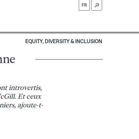
FR
S
EQUITY, DIVERSITY & INCLUSION
onne
nt introvertis,
cGill. Et ceux
niers, ajoute-t-