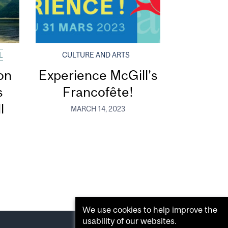
L
CULTURE AND ARTS
on
Experience McGill’s
s
Francofête!
l
MARCH 14, 2023
We use cookies to help improve the
usability of our websites.