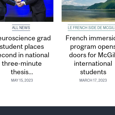
ALL NEWS
LE FRENCH SIDE DE MCGIL
uroscience grad
French immersi
student places
program open
econd in national
doors for McGil
three-minute
international
thesis...
students
MAY 15, 2023
MARCH 17, 2023