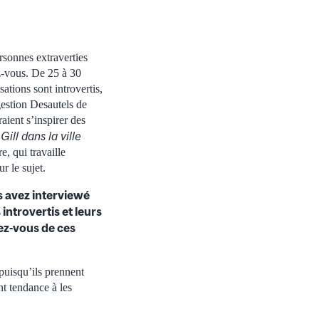
rsonnes extraverties
z-vous. De 25 à 30
ations sont introvertis,
gestion Desautels de
aient s’inspirer des
ill dans la ville
e, qui travaille
r le sujet.
us avez interviewé
introvertis et leurs
ez-vous de ces
puisqu’ils prennent
nt tendance à les