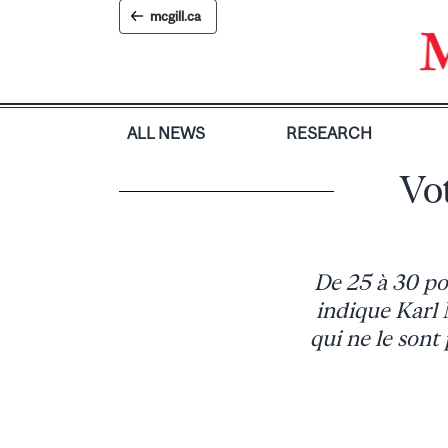
Skip
mcgill.ca
to
content
ALL NEWS
RESEARCH
Vot
De 25 à 30 pou
indique Karl 
qui ne le sont 