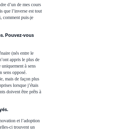
cadre d’un de mes cours
is que l’inverse est tout
ti, comment puis-je
nes. Pouvez-vous
énaire (nés entre le
’ont appris le plus de
ue uniquement à sens
en sens opposé.
le, mais de façon plus
rises lorsque j’étais
nts doivent être prêts à
oyés.
nnovation et l’adoption
elles-ci trouvent un