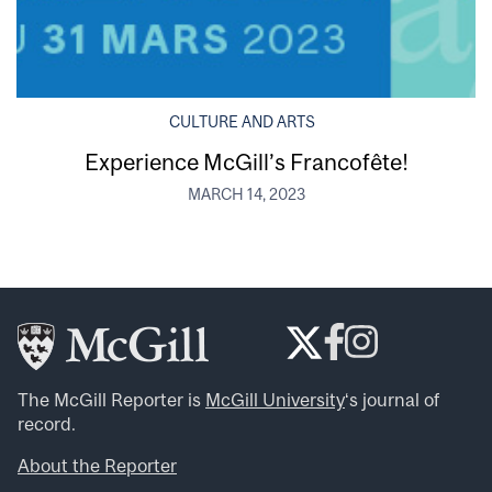
CULTURE AND ARTS
Experience McGill’s Francofête!
MARCH 14, 2023
The McGill Reporter is
McGill University
‘s journal of
record.
About the Reporter