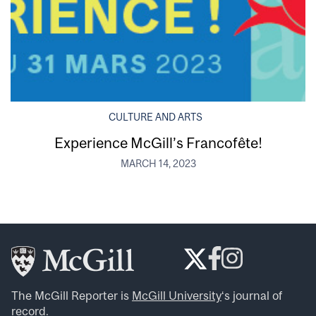
CULTURE AND ARTS
Experience McGill’s Francofête!
MARCH 14, 2023
The McGill Reporter is
McGill University
‘s journal of
record.