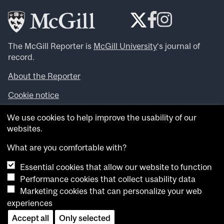
The McGill Reporter is
McGill University
‘s journal of
record.
About the Reporter
Cookie notice
Looking for more news, videos and expert opinions? Try
We use cookies to help improve the usability of our
the
McGill Newsroom
.
websites.
Looking for our archives? Visit the
McGill Reporter
archives
.
What are you comfortable with?
Essential cookies that allow our website to function
Want to contribute an item to what’snew@mcgill?
Performance cookies that collect usability data
Submit your item through our online form
.
Marketing cookies that can personalize your web
Have an idea for a Reporter article? Email us at
experiences
whatsnew.cer@mcgill.ca
.
Accept all
Only selected