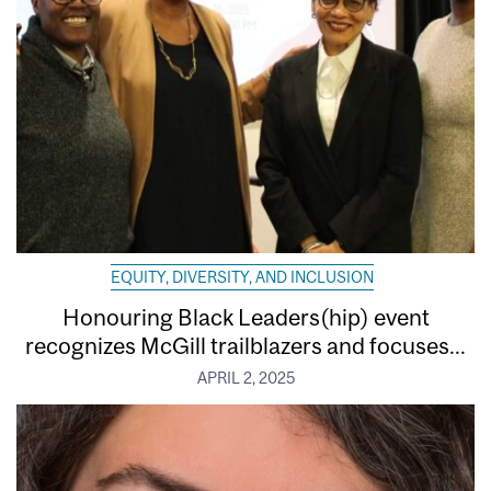
EQUITY, DIVERSITY, AND INCLUSION
Honouring Black Leaders(hip) event
recognizes McGill trailblazers and focuses...
APRIL 2, 2025