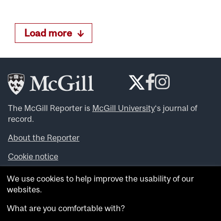
Load more
The McGill Reporter is
McGill University
‘s journal of
record.
About the Reporter
Cookie notice
Looking for more news, videos and expert opinions? Try
We use cookies to help improve the usability of our
the
McGill Newsroom
.
websites.
Looking for our archives? Visit the
McGill Reporter
archives
.
What are you comfortable with?