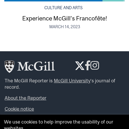
CULTURE AND ARTS
Experience McGill’s Francofête!
MARCH 14, 2023
The McGill Reporter is
McGill University
‘s journal of
record.
About the Reporter
Cookie notice
Looking for more news, videos and expert opinions? Try
We use cookies to help improve the usability of our
the
McGill Newsroom
.
websites.