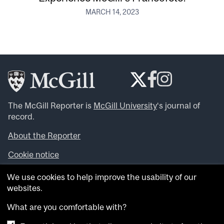
MARCH 14, 2023
The McGill Reporter is
McGill University
‘s journal of
record.
About the Reporter
Cookie notice
Looking for more news, videos and expert opinions? Try
We use cookies to help improve the usability of our
the
McGill Newsroom
.
websites.
Looking for our archives? Visit the
McGill Reporter
archives
.
What are you comfortable with?