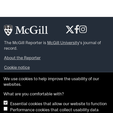
The McGill Reporter is
McGill University
‘s journal of
record.
About the Reporter
Cookie notice
Looking for more news, videos and expert opinions? Try
We use cookies to help improve the usability of our
the
McGill Newsroom
.
websites.
Looking for our archives? Visit the
McGill Reporter
archives
.
What are you comfortable with?
Essential cookies that allow our website to function
Want to contribute an item to what’snew@mcgill?
Performance cookies that collect usability data
Submit your item through our online form
.