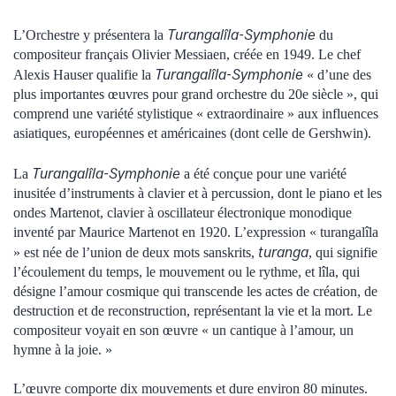
Turangalîla-Symphonie
L’Orchestre y présentera la
du
compositeur français Olivier Messiaen, créée en 1949. Le chef
Turangalîla-Symphonie
Alexis Hauser qualifie la
« d’une des
plus importantes œuvres pour grand orchestre du 20e siècle », qui
comprend une variété stylistique « extraordinaire » aux influences
asiatiques, européennes et américaines (dont celle de Gershwin).
Turangalîla-Symphonie
La
a été conçue pour une variété
inusitée d’instruments à clavier et à percussion, dont le piano et les
ondes Martenot, clavier à oscillateur électronique monodique
inventé par Maurice Martenot en 1920. L’expression « turangalîla
turanga
» est née de l’union de deux mots sanskrits,
, qui signifie
l’écoulement du temps, le mouvement ou le rythme, et lîla, qui
désigne l’amour cosmique qui transcende les actes de création, de
destruction et de reconstruction, représentant la vie et la mort. Le
compositeur voyait en son œuvre « un cantique à l’amour, un
hymne à la joie. »
L’œuvre comporte dix mouvements et dure environ 80 minutes.