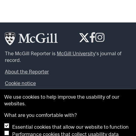
The McGill Reporter is
McGill University
‘s journal of
record.
About the Reporter
Cookie notice
Looking for more news, videos and expert opinions? Try
We use cookies to help improve the usability of our
the
McGill Newsroom
.
websites.
Looking for our archives? Visit the
McGill Reporter
archives
.
What are you comfortable with?
Essential cookies that allow our website to function
Want to contribute an item to what’snew@mcgill?
Performance cookies that collect usability data