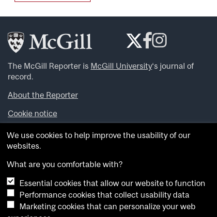
The McGill Reporter is
McGill University
‘s journal of
record.
About the Reporter
Cookie notice
Looking for more news, videos and expert opinions? Try
We use cookies to help improve the usability of our
the
McGill Newsroom
.
websites.
Looking for our archives? Visit the
McGill Reporter
archives
.
What are you comfortable with?
Essential cookies that allow our website to function
Want to contribute an item to what’snew@mcgill?
Performance cookies that collect usability data
Submit your item through our online form
.
Marketing cookies that can personalize your web
Have an idea for a Reporter article? Email us at