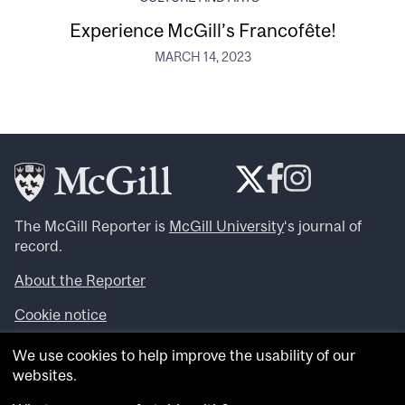
Experience McGill’s Francofête!
MARCH 14, 2023
The McGill Reporter is
McGill University
‘s journal of
record.
About the Reporter
Cookie notice
Looking for more news, videos and expert opinions? Try
We use cookies to help improve the usability of our
the
McGill Newsroom
.
websites.
Looking for our archives? Visit the
McGill Reporter