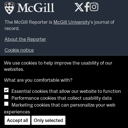
The McGill Reporter is
McGill University
‘s journal of
record.
About the Reporter
Cookie notice
Looking for more news, videos and expert opinions? Try
We use cookies to help improve the usability of our
the
McGill Newsroom
.
websites.
Looking for our archives? Visit the
McGill Reporter
archives
.
What are you comfortable with?
Essential cookies that allow our website to function
Want to contribute an item to what’snew@mcgill?
Performance cookies that collect usability data
Submit your item through our online form
.
Marketing cookies that can personalize your web
Have an idea for a Reporter article? Email us at
experiences
whatsnew.cer@mcgill.ca
.
Accept all
Only selected