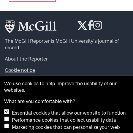
The McGill Reporter is
McGill University
‘s journal of
record.
About the Reporter
Cookie notice
Looking for more news, videos and expert opinions? Try
We use cookies to help improve the usability of our
the
McGill Newsroom
.
websites.
Looking for our archives? Visit the
McGill Reporter
archives
.
What are you comfortable with?
Essential cookies that allow our website to function
Want to contribute an item to what’snew@mcgill?
Performance cookies that collect usability data
Submit your item through our online form
.
Marketing cookies that can personalize your web
Have an idea for a Reporter article? Email us at