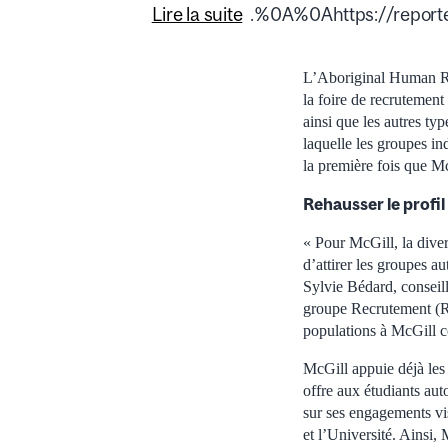
Lire la suite
.%0A%0Ahttps://reporter
L’Aboriginal Human Res
la foire de recrutement
ainsi que les autres ty
laquelle les groupes ind
la première fois que M
Rehausser le profi
« Pour McGill, la diver
d’attirer les groupes a
Sylvie Bédard, conseill
groupe Recrutement (Res
populations à McGill 
McGill appuie déjà les
offre aux étudiants aut
sur ses engagements vis
et l’Université. Ainsi