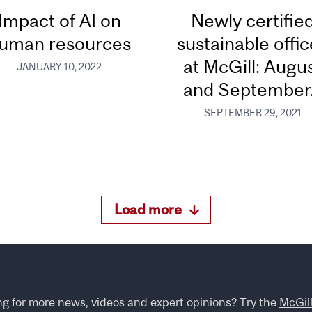
Impact of AI on
Newly certifie
uman resources
sustainable offi
at McGill: Augu
JANUARY 10, 2022
and September.
SEPTEMBER 29, 2021
Load more
ng for more news, videos and expert opinions? Try the
McGil