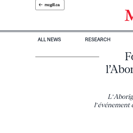
Skip
mcgill.ca
to
content
ALL NEWS
RESEARCH
F
l’Abo
L’Aborig
l’événement q