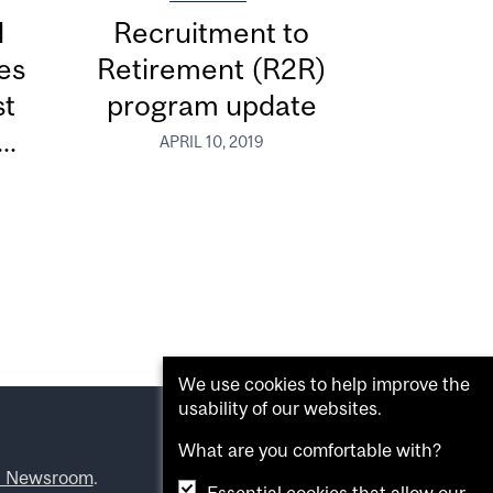
d
Recruitment to
ces
Retirement (R2R)
st
program update
..
APRIL 10, 2019
We use cookies to help improve the
usability of our websites.
What are you comfortable with?
l Newsroom
.