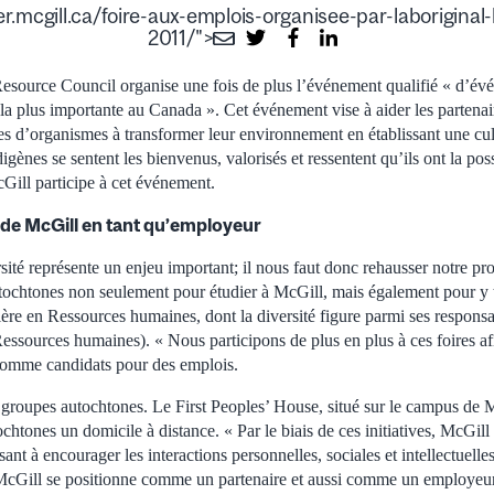
.mcgill.ca/foire-aux-emplois-organisee-par-laborigina
2011/">
ource Council organise une fois de plus l’événement qualifié « d’évé
 la plus importante au Canada ». Cet événement vise à aider les partena
pes d’organismes à transformer leur environnement en établissant une cul
igènes se sentent les bienvenus, valorisés et ressentent qu’ils ont la possi
cGill participe à cet événement.
l de McGill en tant qu’employeur
sité représente un enjeu important; il nous faut donc rehausser notre pro
utochtones non seulement pour étudier à McGill, mais également pour y t
ère en Ressources humaines, dont la diversité figure parmi ses responsab
sources humaines). « Nous participons de plus en plus à ces foires afin
comme candidats pour des emplois.
 groupes autochtones. Le First Peoples’ House, situé sur le campus de M
ochtones un domicile à distance. « Par le biais de ces initiatives, McGill
ant à encourager les interactions personnelles, sociales et intellectuelle
, McGill se positionne comme un partenaire et aussi comme un employeur