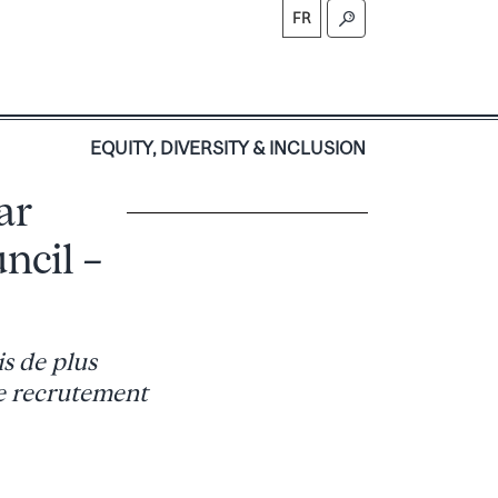
FR
S
EQUITY, DIVERSITY & INCLUSION
ar
ncil –
s de plus
de recrutement