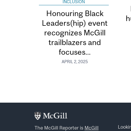
INCLUSION
Honouring Black
h
Leaders(hip) event
recognizes McGill
trailblazers and
focuses...
APRIL 2, 2025
Looki
The McGill Reporter is
McGill