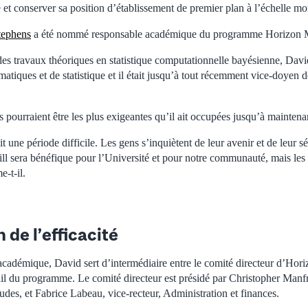
é et conserver sa position d’établissement de premier plan à l’échelle mo
tephens
a été nommé responsable académique du programme Horizon 
e des travaux théoriques en statistique computationnelle bayésienne, Davi
iques et de statistique et il était jusqu’à tout récemment vice-doyen d
 pourraient être les plus exigeantes qu’il ait occupées jusqu’à maintena
une période difficile. Les gens s’inquiètent de leur avenir et de leur sé
l sera bénéfique pour l’Université et pour notre communauté, mais les
e-t-il.
 de l’effic
acité
académique, David sert d’intermédiaire entre le comité directeur d’Hori
ail du programme. Le comité directeur est présidé par Christopher Manfre
tudes, et Fabrice Labeau, vice-recteur, Administration et finances.