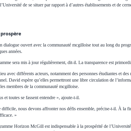
l’Université de se situer par rapport à d’autres établissements et de cerne
s prospère
n dialogue ouvert avec la communauté mcgilloise tout au long du pro
ques années.
mme sera mis à jour régulièrement, dit-il. La transparence est primordi
lieu avec différents acteurs, notamment des personnes étudiantes et de
nel. David espère qu’elles permettront une libre circulation de l’inform
us les membres de la communauté mcgilloise.
us et toutes se fassent entendre », ajoute-t-il.
 difficile, nous devons affronter nos défis ensemble, précise-t-il. À la f
fficace. »
ramme Horizon McGill est indispensable à la prospérité de l’Université 