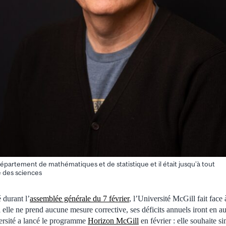
partement de mathématiques et de statistique et il était jusqu’à tout
 des sciences
durant l’
assemblée générale du 7 février
, l’Université McGill fait face 
Si elle ne prend aucune mesure corrective, ses déficits annuels iront en 
ersité a lancé le programme
Horizon McGill
en février : elle souhaite sim