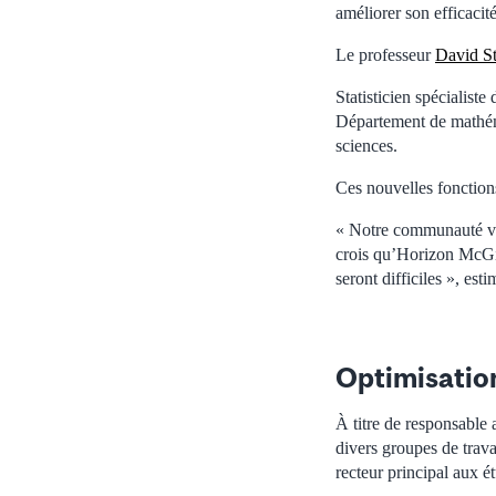
améliorer son efficacit
Le professeur
David S
Statisticien spécialist
Département de mathémat
sciences.
Ces nouvelles fonctions
« Notre communauté vit 
crois qu’Horizon McGil
seront difficiles », estim
Optimisation
À titre de responsable 
divers groupes de trav
recteur principal aux é