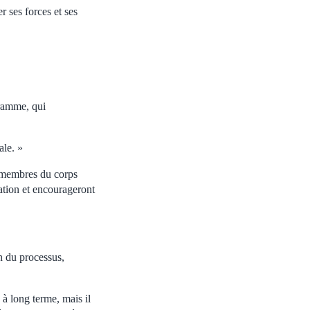
r ses forces et ses
gramme, qui
ale. »
s membres du corps
ation et encourageront
in du processus,
à long terme, mais il