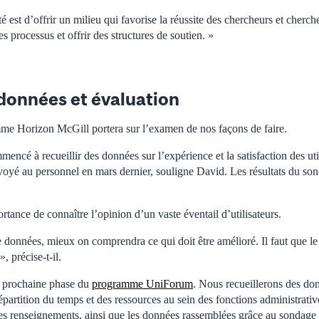
é est d’offrir un milieu qui favorise la réussite des chercheurs et cherche
 les processus et offrir des structures de soutien. »
données et évaluation
me Horizon McGill portera sur l’examen de nos façons de faire.
ncé à recueillir des données sur l’expérience et la satisfaction des uti
é au personnel en mars dernier, souligne David. Les résultats du son
ortance de connaître l’opinion d’un vaste éventail d’utilisateurs.
e données, mieux on comprendra ce qui doit être amélioré. Il faut que le
, précise-t-il.
 prochaine phase du
programme UniForum
. Nous recueillerons des don
épartition du temps et des ressources au sein des fonctions administrativ
es renseignements, ainsi que les données rassemblées grâce au sondage s