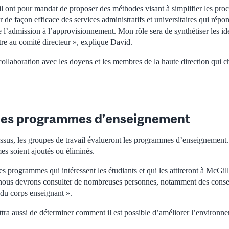
l ont pour mandat de proposer des méthodes visant à simplifier les proce
ir de façon efficace des services administratifs et universitaires qui rép
l’admission à l’approvisionnement. Mon rôle sera de synthétiser les id
ttre au comité directeur », explique David.
te collaboration avec les doyens et les membres de la haute direction qui 
des programmes d’enseignement
ssus, les groupes de travail évalueront les programmes d’enseignement. 
s soient ajoutés ou éliminés.
s programmes qui intéressent les étudiants et qui les attireront à McGil
, nous devrons consulter de nombreuses personnes, notamment des conse
t du corps enseignant ».
ra aussi de déterminer comment il est possible d’améliorer l’environn