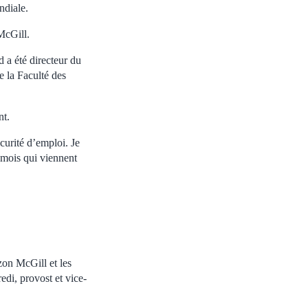
ndiale.
McGill.
d a été directeur du
e la Faculté des
nt.
curité d’emploi. Je
 mois qui viennent
zon McGill et les
di, provost et vice-