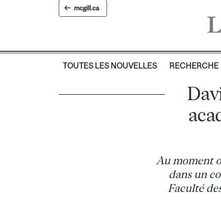
Skip
mcgill.ca
to
content
TOUTES LES NOUVELLES
RECHERCHE
Dav
aca
Au moment où
dans un con
Faculté des