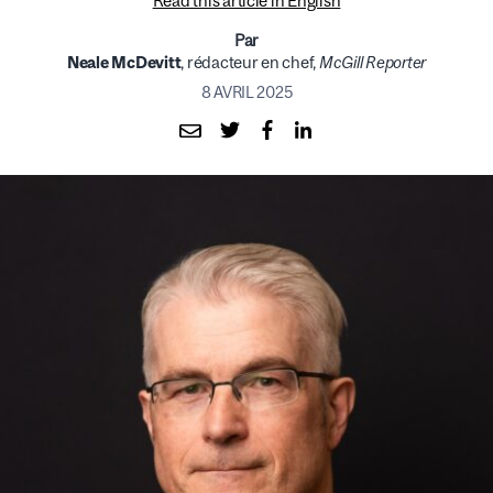
Read this article in English
Par
Neale McDevitt
, rédacteur en chef,
McGill Reporter
8 AVRIL 2025