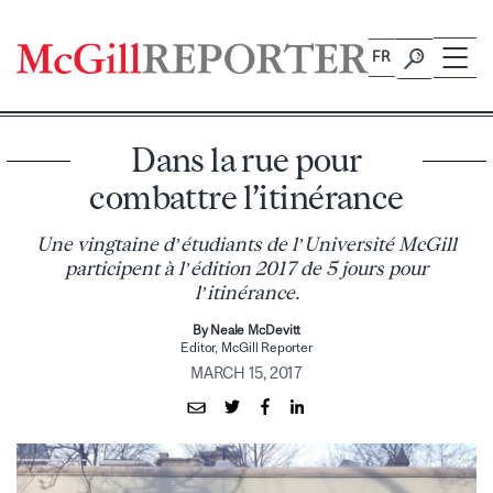
Skip
to
FR
content
Dans la rue pour
combattre l’itinérance
Une vingtaine d’étudiants de l’Université McGill
participent à l’édition 2017 de 5 jours pour
l’itinérance.
By Neale McDevitt
Editor, McGill Reporter
MARCH 15, 2017