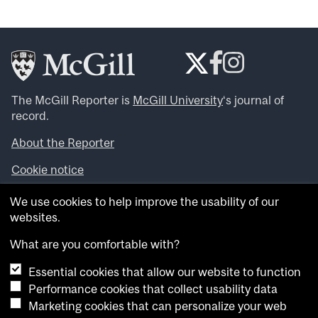
The McGill Reporter is
McGill University
‘s journal of
record.
About the Reporter
Cookie notice
Looking for more news, videos and expert opinions? Try
We use cookies to help improve the usability of our
the
McGill Newsroom
.
websites.
Looking for our archives? Visit the
McGill Reporter
archives
.
What are you comfortable with?
Essential cookies that allow our website to function
Want to contribute an item to what’snew@mcgill?
Performance cookies that collect usability data
Submit your item through our online form
.
Marketing cookies that can personalize your web
Have an idea for a Reporter article? Email us at