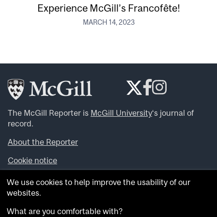
Experience McGill’s Francofête!
MARCH 14, 2023
The McGill Reporter is
McGill University
‘s journal of
record.
About the Reporter
Cookie notice
Looking for more news, videos and expert opinions? Try
We use cookies to help improve the usability of our
the
McGill Newsroom
.
websites.
Looking for our archives? Visit the
McGill Reporter
archives
.
What are you comfortable with?