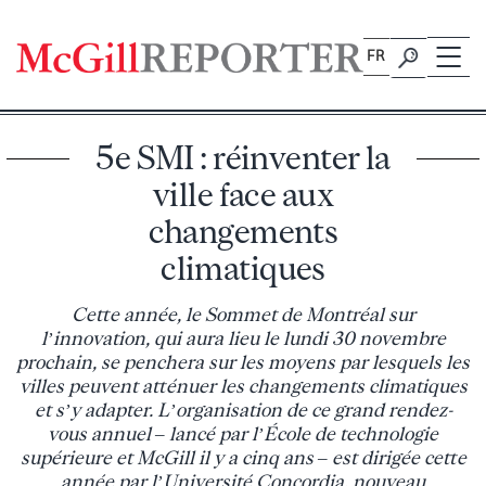
Skip
to
FR
content
5e SMI : réinventer la
ville face aux
changements
climatiques
Cette année, le Sommet de Montréal sur
l’innovation, qui aura lieu le lundi 30 novembre
prochain, se penchera sur les moyens par lesquels les
villes peuvent atténuer les changements climatiques
et s’y adapter. L’organisation de ce grand rendez-
vous annuel – lancé par l’École de technologie
supérieure et McGill il y a cinq ans – est dirigée cette
année par l’Université Concordia, nouveau