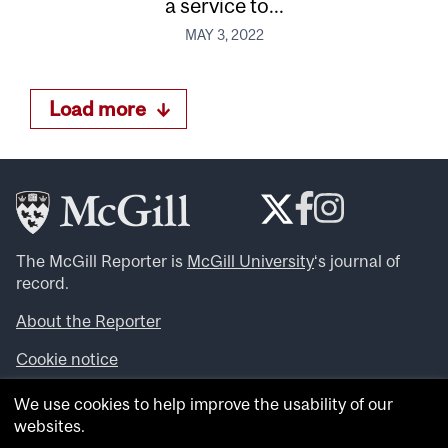
a service to...
MAY 3, 2022
Load more
The McGill Reporter is
McGill University
‘s journal of
record.
About the Reporter
Cookie notice
Looking for more news, videos and expert opinions? Try
We use cookies to help improve the usability of our
the
McGill Newsroom
.
websites.
Looking for our archives? Visit the
McGill Reporter