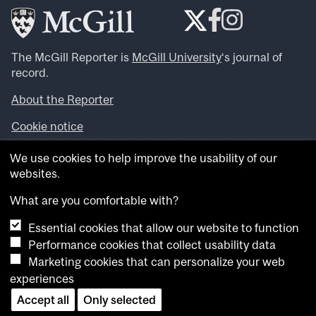
The McGill Reporter is
McGill University
‘s journal of
record.
About the Reporter
Cookie notice
Looking for more news, videos and expert opinions? Try
We use cookies to help improve the usability of our
the
McGill Newsroom
.
websites.
Looking for our archives? Visit the
McGill Reporter
archives
.
What are you comfortable with?
Essential cookies that allow our website to function
Want to contribute an item to what’snew@mcgill?
Performance cookies that collect usability data
Submit your item through our online form
.
Marketing cookies that can personalize your web
Have an idea for a Reporter article? Email us at
experiences
whatsnew.cer@mcgill.ca
.
Accept all
Only selected