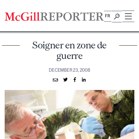
Skip
to
FR
content
Soigner en zone de
guerre
DECEMBER 23, 2008