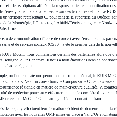
 et à leurs hôpitaux affiliés – la responsabilité de la coordination des s
 de l’enseignement et de la recherche sur des territoires définis. Le RUI
r un territoire représentant 63 pour cent de la superficie du Québec, soit 
uest de la Montérégie, l’Outaouais, l’Abitibi-Témiscamingue, le Nord-d
-Baie-James.
éseau de communication efficace de concert avec l’ensemble des partena
 santé et de services sociaux (CSSS), a été le premier défi de la nouvell
u RUIS McGill, nous connaissions certains des partenaires alors que d’a
, souligne le Dr Benaroya. Il nous a fallu établir des liens de confianc
 de chaque région. »
ple, où l’on constate une pénurie de personnel médical, le RUIS McGill
té Outaouais. Né d’un consortium, le Campus santé Outaouais vise à fa
osuffisance régionale en matière de main-d’œuvre qualifiée. À compter d
culté de médecine pourront y effectuer une année complète d’externat. Pa
F) créée par McGill à Gatineau il y a 15 ans connaît un franc
 résidents qui y effectuent leur formation décident de demeurer dans la 
semblables avec les nouvelles UMF mises en place à Val-d’Or et Château