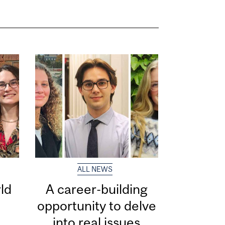
ALL NEWS
ld
A career-building
opportunity to delve
into real issues