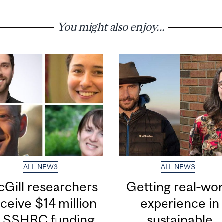
You might also enjoy...
ALL NEWS
ALL NEWS
Gill researchers
Getting real‑wor
ceive $14 million
experience in
n SSHRC funding
sustainable