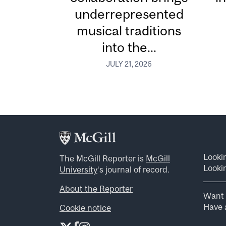
underrepresented
musical traditions
into the...
JULY 21, 2026
Looki
The McGill Reporter is
McGill
Lookin
University
‘s journal of record.
About the Reporter
Want 
Have a
Cookie notice