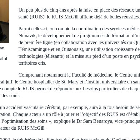
Un peu plus de cinq ans après la mise en place des réseaux uni
santé (RUIS), le RUIS McGill affiche déjà de belles réussites.
Parmi celles-ci, on compte la coordination des services médic
Nunavik, le développement de programmes de formation d’inf
de première ligne (en collaboration avec les universités du Qu
pan
Témiscamingue et en Outaouais), une utilisation croissante de
technologies (télésanté) et la mise sur pied d’un poste en psych
ital
territoires cris.
Comprenant notamment la Faculté de médecine, le Centre univ
l juif, le Centre hospitalier de St. Mary et l’Institut universitaire en s
ue compte le RUIS permet de répondre aux besoins particuliers de chaqu
 des soins.
un accident vasculaire cérébral, par exemple, aura à la fois besoin de se
ation. Chaque acteur a un rôle à jouer et l’objectif des RUIS est d’établ
re l’optimisation des soins », explique le Dr Sam Benaroya, vice-principal
nateur du RUIS McGill.
2003, le ministère de la Santé et des Services sociaux du Québec a conf