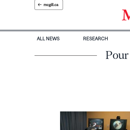
Skip
mcgill.ca
to
content
ALL NEWS
RESEARCH
Pour 