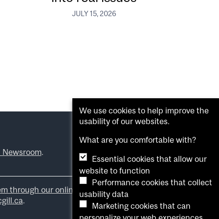
JULY 15, 2026
We use cookies to help improve the
usability of our websites.
What are you comfortable with?
l Newsroom
.
Essential cookies that allow our
website to function
Performance cookies that collect
em through our online form
.
usability data
ill.ca
.
Marketing cookies that can
personalize your web experiences