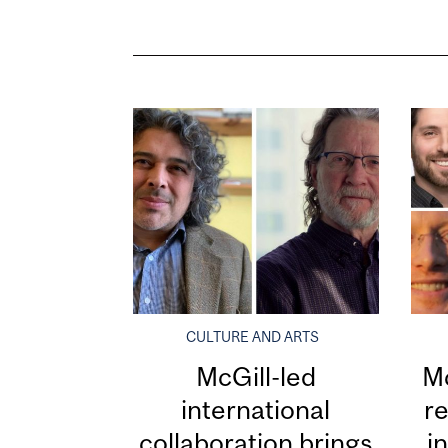
CULTURE AND ARTS
McGill-led
Mc
international
re
collaboration brings
i