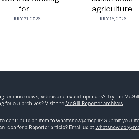
for...
agriculture
JULY 21, 2026
JULY 15, 2026
ng for more news, videos and expert opinions? Try the
McGil
g for our archives? Visit the
McGill Reporter archives
.
to contribute an item to what’snew@mcgill?
Submit your it
n idea for a Reporter article? Email us at
whatsnew.cer@mcg