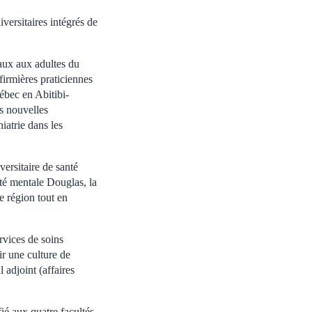
versitaires intégrés de
aux aux adultes du
irmières praticiennes
ébec en Abitibi-
s nouvelles
iatrie dans les
ersitaire de santé
anté mentale Douglas, la
e région tout en
rvices de soins
ir une culture de
 adjoint (affaires
ié aux quatre facultés