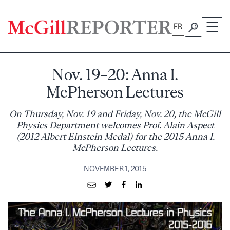
Skip
to
FR
content
Nov. 19–20: Anna I.
McPherson Lectures
On Thursday, Nov. 19 and Friday, Nov. 20, the McGill
Physics Department welcomes Prof. Alain Aspect
(2012 Albert Einstein Medal) for the 2015 Anna I.
McPherson Lectures.
NOVEMBER 1, 2015