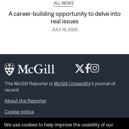
ALL NEWS
A career-building opportunity to delve into
real issues
JULY 15, 2026
The McGill Reporter is
McGill University
‘s journal of
record.
About the Reporter
Cookie notice
Looking for more news, videos and expert opinions? Try
We use cookies to help improve the usability of our
the
McGill Newsroom
.