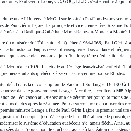
ranquille, Paul Gérin-Lajoie, CC, GOQ, LL.D., s’est éteint le 25 juin de
e drapeau de l’Université McGill sur le toit du Pavillon des arts sera mi
les de Paul Gérin-Lajoie. La principale et vice-chancelière Suzanne Fort
t célébrées à la Basilique‑Cathédrale Marie-Reine-du-Monde, à Montréal.
laire du ministère de l’Éducation du Québec (1964-1966), Paul Gérin‑Laj
 – administration laïque, réseau d’enseignement secondaire et fréquenta
ans – qui sous-tendent encore aujourd’hui le système d’éducation de la 
é à Montréal en 1920. Il a étudié au Collège Jean-de-Brébeuf et à l’Uni
s premiers étudiants québécois à se voir octroyer une bourse Rhodes.
uté libéral dans la circonscription de Vaudreuil-Soulanges. De 1960 à 19
gr
 Jeunesse dans le gouvernement Lesage. À ce titre, il confiera à M
Alp
tuation de l’éducation au Québec afin de déterminer pourquoi moins de l
e
nt leurs études après la 6
année. Pour assurer la mise en œuvre des re
remier ministre Lesage a fait de Paul Gérin-Lajoie le premier titulaire 
poste qu’il occupera jusqu’à ce que le Parti libéral perde le pouvoir, 
oderniser le système d’éducation québécois n’a jamais fléchi. Ainsi, au
assées dans l’opposition, le Québec a assisté à la création des cégeps 