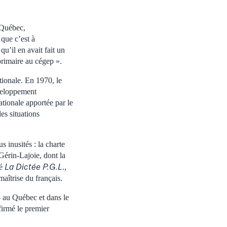
 Québec,
 que c’est à
u’il en avait fait un
primaire au cégep ».
ationale. En 1970, le
éveloppement
ationale apportée par le
es situations
 inusités : la charte
Gérin-Lajoie, dont la
La Dictée P.G.L
éé
.,
maîtrise du français.
– au Québec et dans le
firmé le premier