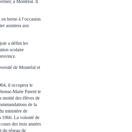
rnier, à Montréal. Il
s en berne à l’occasion
ier assistera aux
oie a défini les
tion scolaire
province.
versité de Montréal et
64, il occupera le
honse-Marie Parent le
a moitié des élèves de
commandations de la
du ministère de
en 1966. La volonté de
 cours des trois années
et du réseau de