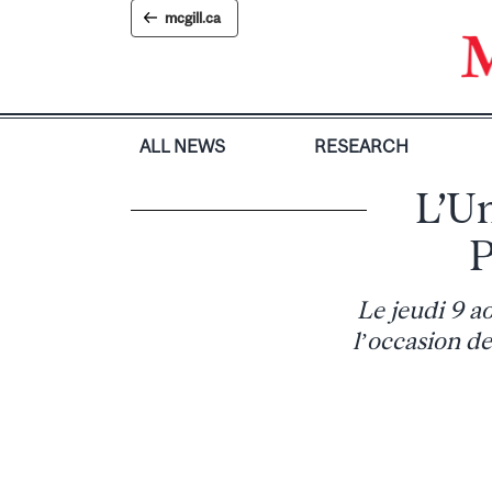
Skip
mcgill.ca
to
content
ALL NEWS
RESEARCH
L’Un
P
Le jeudi 9 a
l’occasion de