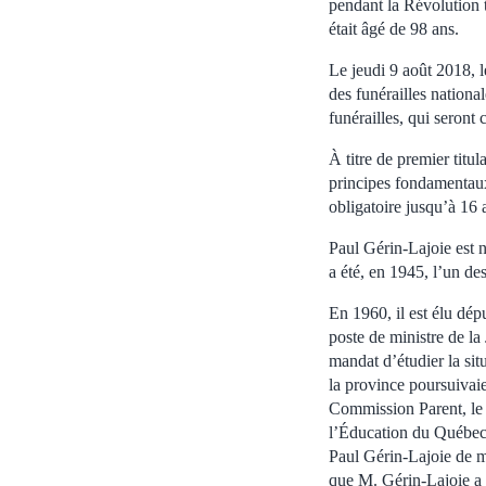
pendant la Révolution t
était âgé de 98 ans.
Le jeudi 9 août 2018, l
des funérailles nationa
funérailles, qui seron
À titre de premier titu
principes fondamentaux
obligatoire jusqu’à 16 
Paul Gérin-Lajoie est n
a été, en 1945, l’un de
En 1960, il est élu dép
poste de ministre de la
mandat d’étudier la si
la province poursuivaie
Commission Parent, le p
l’Éducation du Québec, 
Paul Gérin-Lajoie de m
que M. Gérin-Lajoie a p