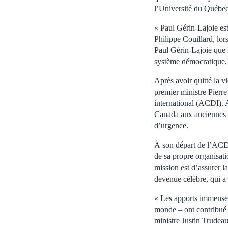
l’Université du Québec
« Paul Gérin-Lajoie es
Philippe Couillard, lors
Paul Gérin-Lajoie que 
système démocratique, 
Après avoir quitté la vi
premier ministre Pierr
international (ACDI). A
Canada aux anciennes co
d’urgence.
À son départ de l’ACDI,
de sa propre organisat
mission est d’assurer l
devenue célèbre, qui a 
« Les apports immenses 
monde – ont contribué à
ministre Justin Trudea