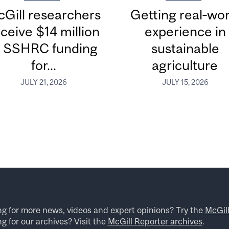
Gill researchers
Getting real‑wor
ceive $14 million
experience in
n SSHRC funding
sustainable
for...
agriculture
JULY 21, 2026
JULY 15, 2026
ng for more news, videos and expert opinions? Try the
McGil
g for our archives? Visit the
McGill Reporter archives
.