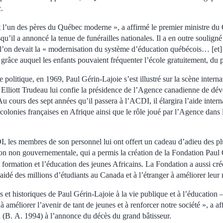
.
t l’un des pères du Québec moderne », a affirmé le premier ministre du
qu’il a annoncé la tenue de funérailles nationales. Il a en outre souligné
l’on devait la « modernisation du système d’éducation québécois… [et] q
grâce auquel les enfants pouvaient fréquenter l’école gratuitement, du 
e politique, en 1969, Paul Gérin-Lajoie s’est illustré sur la scène intern
e Elliott Trudeau lui confie la présidence de l’Agence canadienne de d
u cours des sept années qu’il passera à l’ACDI, il élargira l’aide intern
lonies françaises en Afrique ainsi que le rôle joué par l’Agence dans l
 les membres de son personnel lui ont offert un cadeau d’adieu des plus
ion non gouvernementale, qui a permis la création de la Fondation Paul 
a formation et l’éducation des jeunes Africains. La Fondation a aussi cr
aidé des millions d’étudiants au Canada et à l’étranger à améliorer leur 
et historiques de Paul Gérin-Lajoie à la vie publique et à l’éducation 
 améliorer l’avenir de tant de jeunes et à renforcer notre société », a af
u (B. A. 1994) à l’annonce du décès du grand bâtisseur.