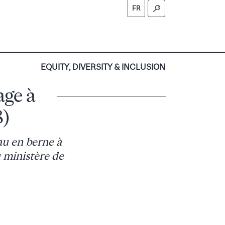
FR
S
EQUITY, DIVERSITY & INCLUSION
age à
8)
au en berne à
u ministère de