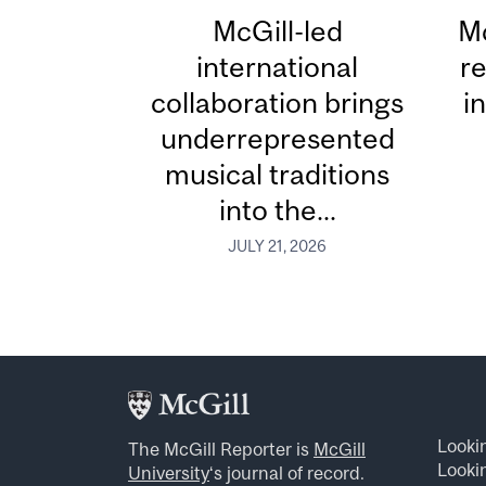
McGill-led
Mc
international
re
collaboration brings
i
underrepresented
musical traditions
into the...
JULY 21, 2026
Looki
The McGill Reporter is
McGill
Lookin
University
‘s journal of record.