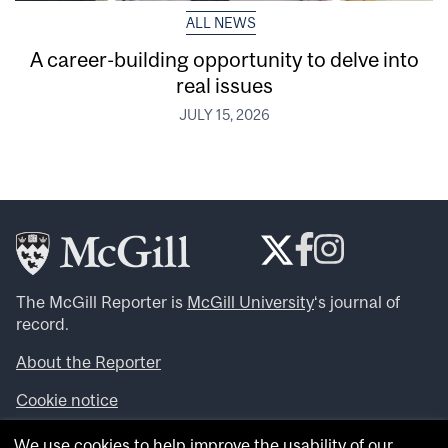
ALL NEWS
A career-building opportunity to delve into
real issues
JULY 15, 2026
The McGill Reporter is
McGill University
‘s journal of
record.
About the Reporter
Cookie notice
Looking for more news, videos and expert opinions? Try
We use cookies to help improve the usability of our