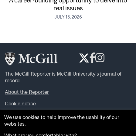
A career-building opportunity to delve into
real issues
JULY 15, 2026
The McGill Reporter is
McGill University
‘s journal of
record.
About the Reporter
Cookie notice
Looking for more news, videos and expert opinions? Try
We use cookies to help improve the usability of our
the
McGill Newsroom
.
websites.
Looking for our archives? Visit the
McGill Reporter
archives
.
What are you comfortable with?