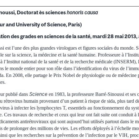
noussi, Doctorat ès sciences
honoris causa
ur and University of Science, Paris)
ion des grades en sciences de la santé, mardi 28 mai 2013, 
si est l’une des plus grandes virologues et figures sociales du monde. S
sur la science, la médecine et la santé humaine. Professeure à l’Institu
 à l’Institut national de la santé et de la recherche médicale (INSERM), 
ns le monde entier pour son rôle dans l’identification du virus de l’i
ida. En 2008, elle partage le Prix Nobel de physiologie ou de médecine 
es.
Science
eur publié dans
en 1983, la professeure Barré-Sinoussi et ses
au rétrovirus humain provenant d’un patient à risque de sida, plus tard
 virus à infecter les lymphocytes T, essentiels au fonctionnement du sy
e. Ces travaux de recherche et ceux qui leur ont fait suite ont conduit à l
icaments antirétroviraux qui sont aujourd’hui utilisés partout dans le m
s de prolonger des millions de vies. Les efforts déployés à l’échelle m
insi que les recherches sur la prévention de l’infection par le VIH, proc