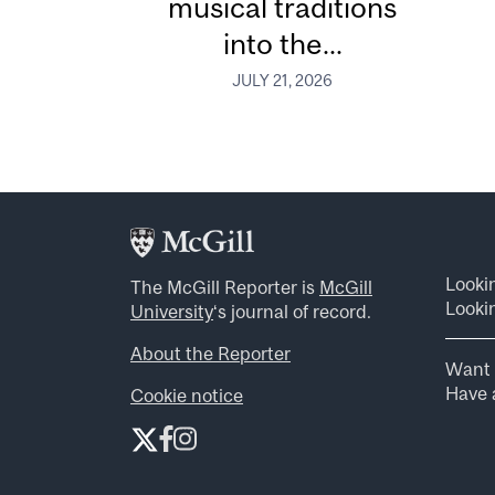
musical traditions
into the...
JULY 21, 2026
Looki
The McGill Reporter is
McGill
Lookin
University
‘s journal of record.
About the Reporter
Want 
Have a
Cookie notice