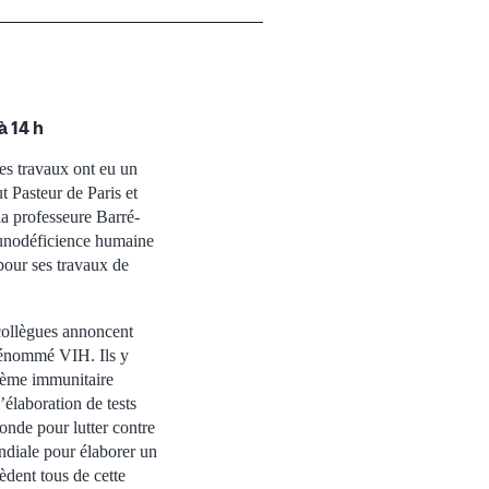
à 14 h
es travaux ont eu un
t Pasteur de Paris et
la professeure Barré-
mmunodéficience humaine
pour ses travaux de
 collègues annoncent
 dénommé VIH. Ils y
stème immunitaire
’élaboration de tests
onde pour lutter contre
ondiale pour élaborer un
èdent tous de cette