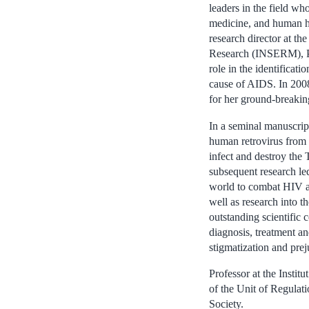
leaders in the field w
medicine, and human hea
research director at th
Research (INSERM), Pr
role in the identifica
cause of AIDS. In 2008
for her ground-breakin
In a seminal manuscrip
human retrovirus from a
infect and destroy the
subsequent research led
world to combat HIV an
well as research into t
outstanding scientific 
diagnosis, treatment an
stigmatization and prej
Professor at the Instit
of the Unit of Regulatio
Society.