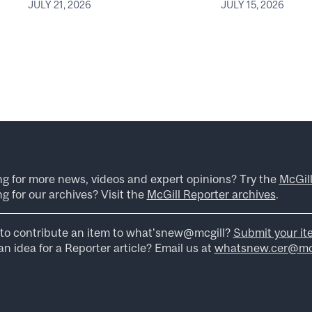
JULY 21, 2026
JULY 15, 2026
ng for more news, videos and expert opinions? Try the
McGil
g for our archives? Visit the
McGill Reporter archives
.
to contribute an item to what’snew@mcgill?
Submit your it
n idea for a Reporter article? Email us at
whatsnew.cer@mcg