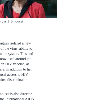
e Barré-Sinoussi
eagues isolated a new
 the virus’ ability to
mmune system. This and
re now used around the
p an HIV vaccine, as
ry. In addition to her
versal access to HIV
ainst discrimination,
oussi is also director
f the International AIDS