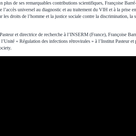
n plus de ses remarquables contributions scientifiques, Françoise Barré-
l’accès universel au diagnostic et au traitement du VIH et à la prise e
ur les droits de l’homme et la justice sociale contre la discrimination, la s
t Pasteur et directrice de recherche à l’INSERM (France), Françoise Barr
l’Unité « Régulation des infections rétrovirales » à l’Institut Pasteur et
ociety.