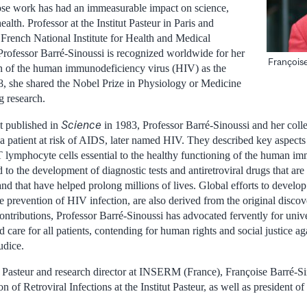
hose work has had an immeasurable impact on science,
lth. Professor at the Institut Pasteur in Paris and
e French National Institute for Health and Medical
ofessor Barré-Sinoussi is recognized worldwide for her
François
tion of the human immunodeficiency virus (HIV) as the
, she shared the Nobel Prize in Physiology or Medicine
g research.
Science
t published in
in 1983, Professor Barré-Sinoussi and her coll
 patient at risk of AIDS, later named HIV. They described key aspects of
 T lymphocyte cells essential to the healthy functioning of the human i
 to the development of diagnostic tests and antiretroviral drugs that a
d that have helped prolong millions of lives. Global efforts to develo
he prevention of HIV infection, are also derived from the original discove
contributions, Professor Barré-Sinoussi has advocated fervently for uni
d care for all patients, contending for human rights and social justice ag
udice.
ut Pasteur and research director at INSERM (France), Françoise Barré-Sin
n of Retroviral Infections at the Institut Pasteur, as well as president o