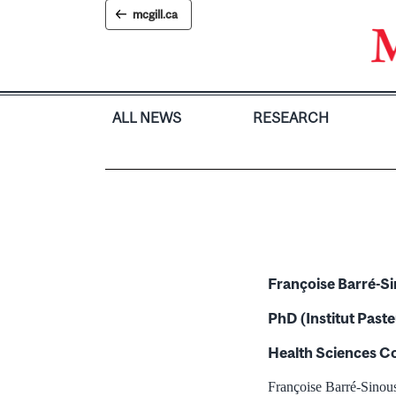
Skip
mcgill.ca
to
content
ALL NEWS
RESEARCH
Françoise Barré-Si
PhD (Institut Paste
Health Sciences Co
Françoise Barré-Sinouss