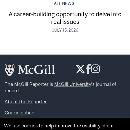
ALL NEWS
A career-building opportunity to delve into
real issues
JULY 15, 2026
The McGill Reporter is
McGill University
‘s journal of
record.
About the Reporter
Cookie notice
Looking for more news, videos and expert opinions? Try
We use cookies to help improve the usability of our